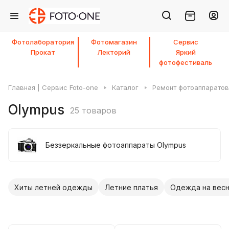
Фотолаборатория
Фотомагазин
Сервис
Прокат
Лекторий
Яркий
фотофестиваль
Главная | Сервис Foto-one
Каталог
Ремонт фотоаппаратов
Olympus
25 товаров
Беззеркальные фотоаппараты Olympus
Хиты летней одежды
Летние платья
Одежда на весн