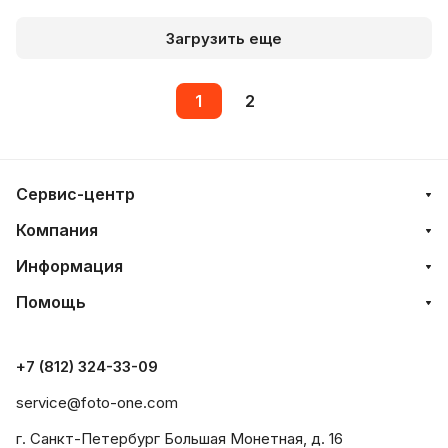
Загрузить еще
1
2
Сервис-центр
Компания
Информация
Помощь
+7 (812) 324-33-09
service@foto-one.com
г. Санкт-Петербург Большая Монетная, д. 16