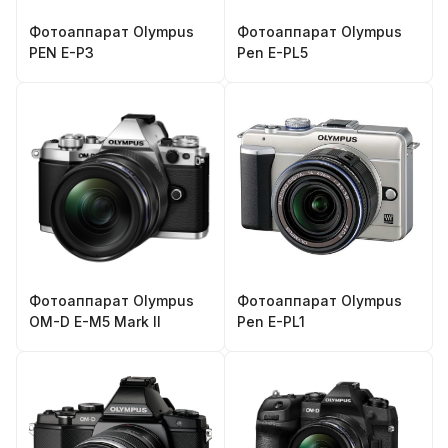
Фотоаппарат Olympus
Фотоаппарат Olympus
PEN E-P3
Pen E-PL5
Фотоаппарат Olympus
Фотоаппарат Olympus
OM-D E-M5 Mark II
Pen E-PL1