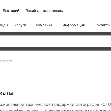
Лекторий
Яркий фотофестиваль
енды
Услуги
Компания
Информация
Контакты
ификаты
каты
ссиональной технической поддержки фотографов FOTO-O
яется профессиональным сервисным центром по ремонт