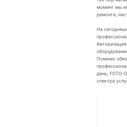
момент мы им
ремонта, нас
На сегодняш
профессиона
Авторизация 
оборудование
Помимо обяз
профессионал
день, FOTO-O
спектра услуг