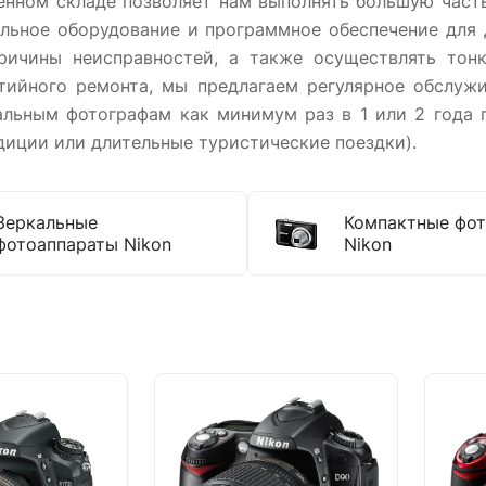
енном складе позволяет нам выполнять большую част
альное оборудование и программное обеспечение для 
ричины неисправностей, а также осуществлять тон
тийного ремонта, мы предлагаем регулярное обслужи
льным фотографам как минимум раз в 1 или 2 года 
диции или длительные туристические поездки).
Зеркальные
Компактные фо
фотоаппараты Nikon
Nikon