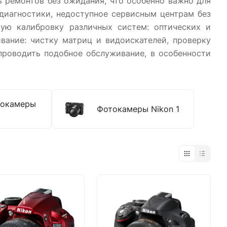
ь ремонтов без ожидания, что особенно важно для
диагностики, недоступное сервисным центрам без
кую калибровку различных систем: оптических и
вание: чистку матриц и видоискателей, проверку
проводить подобное обслуживание, в особенности
токамеры
Фотокамеры Nikon 1