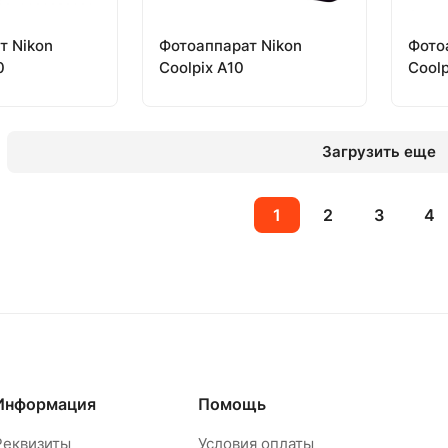
т Nikon
Фотоаппарат Nikon
Фото
0
Coolpix A10
Coolp
Загрузить еще
1
2
3
4
Информация
Помощь
Реквизиты
Условия оплаты