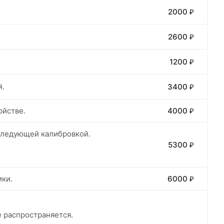
2000 ₽
2600 ₽
1200 ₽
й.
3400 ₽
ойстве.
4000 ₽
оследующей калибровкой.
5300 ₽
ики.
6000 ₽
е распространяется.