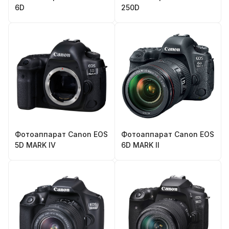
6D
250D
Фотоаппарат Canon EOS
Фотоаппарат Canon EOS
5D MARK IV
6D MARK II