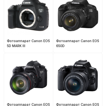
Фотоаппарат Canon EOS
Фотоаппарат Canon EOS
5D MARK III
650D
Фотоаппарат Canon EOS
Фотоаппарат Canon EOS