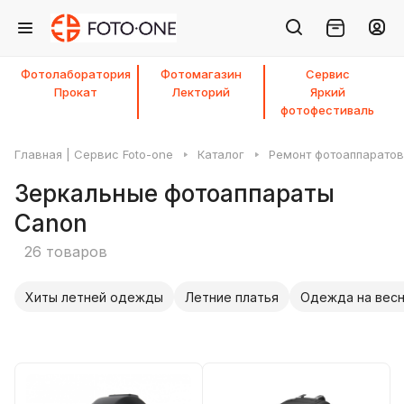
Фотолаборатория
Фотомагазин
Сервис
Прокат
Лекторий
Яркий
фотофестиваль
Главная | Сервис Foto-one
Каталог
Ремонт фотоаппаратов
Зеркальные фотоаппараты
Canon
26 товаров
Хиты летней одежды
Летние платья
Одежда на весн