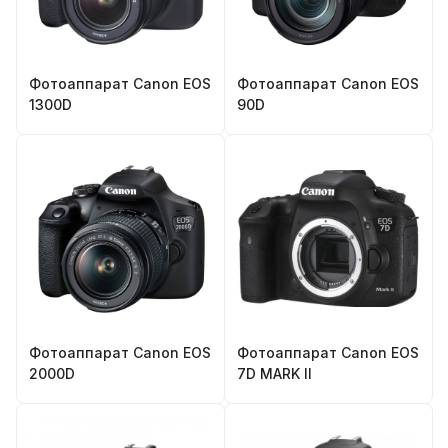
Фотоаппарат Canon EOS
Фотоаппарат Canon EOS
1300D
90D
Фотоаппарат Canon EOS
Фотоаппарат Canon EOS
2000D
7D MARK II